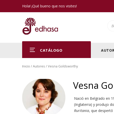
Hola! ¡Qué bueno que nos visites!
Pro
CATÁLOGO
AUTOR
Inicio
/ Autores / Vesna Goldsworthy
Vesna Go
Nació en Belgrado en 19
(Inglaterra) y produjo 
Ruritania
, que despertó 