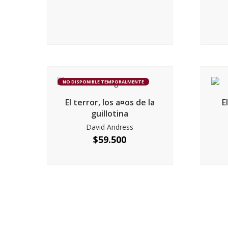
NO DISPONIBLE TEMPORALMENTE
El terror, los a¤os de la
E
guillotina
David Andress
$
59.500