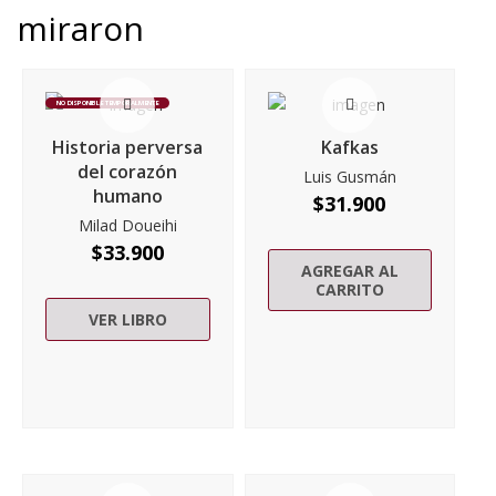
miraron
NO DISPONIBLE TEMPORALMENTE
Historia perversa
Kafkas
del corazón
Luis Gusmán
humano
$
31.900
Milad Doueihi
$
33.900
AGREGAR AL
CARRITO
VER LIBRO