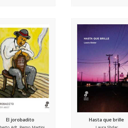
El jorobadito
Hasta que brille
berto Arlt, Remo Martini,
Laura Sbdar