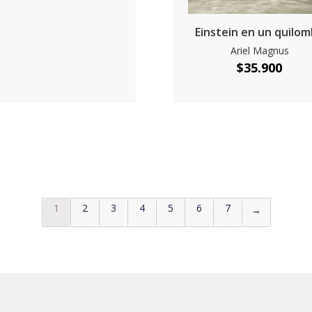
Einstein en un quilo
Ariel Magnus
$
35.900
1
2
3
4
5
6
7
→