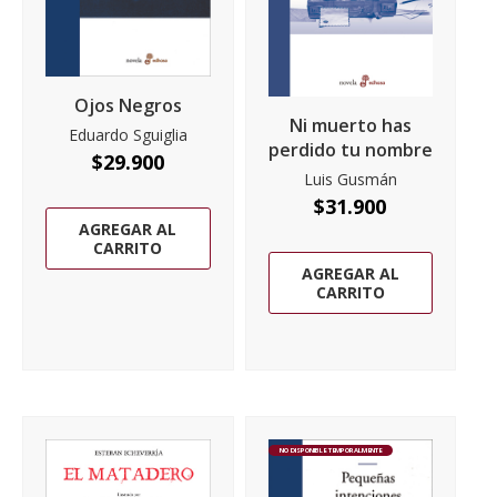
Ojos Negros
Ni muerto has
Eduardo Sguiglia
perdido tu nombre
$
29.900
Luis Gusmán
$
31.900
AGREGAR AL
CARRITO
AGREGAR AL
CARRITO
NO DISPONIBLE TEMPORALMENTE