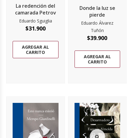
La redención del
Donde la luz se
camarada Petrov
pierde
Eduardo Sguiglia
Eduardo Álvarez
$
31.900
Tuñón
$
39.900
AGREGAR AL
CARRITO
AGREGAR AL
CARRITO