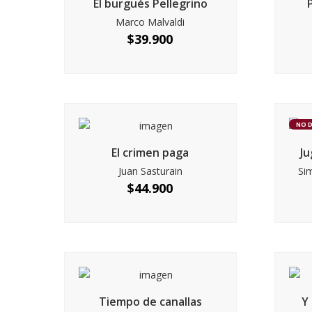
El burgués Pellegrino
Marco Malvaldi
$
39.900
NO 
El crimen paga
Ju
Juan Sasturain
Si
$
44.900
Tiempo de canallas
Y