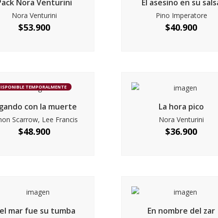
Pack Nora Venturini
El asesino en su sals
Nora Venturini
Pino Imperatore
$
53.900
$
40.900
DISPONIBLE TEMPORALMENTE
gando con la muerte
La hora pico
mon Scarrow, Lee Francis
Nora Venturini
$
48.900
$
36.900
 el mar fue su tumba
En nombre del zar