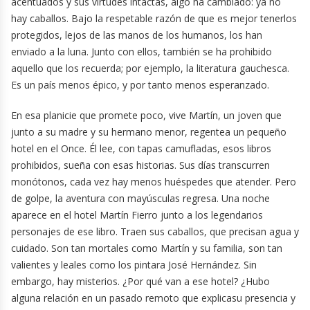
acentuados y sus virtudes intactas, algo ha cambiado: ya no
hay caballos. Bajo la respetable razón de que es mejor tenerlos
protegidos, lejos de las manos de los humanos, los han
enviado a la luna. Junto con ellos, también se ha prohibido
aquello que los recuerda; por ejemplo, la literatura gauchesca.
Es un país menos épico, y por tanto menos esperanzado.
En esa planicie que promete poco, vive Martín, un joven que
junto a su madre y su hermano menor, regentea un pequeño
hotel en el Once. Él lee, con tapas camufladas, esos libros
prohibidos, sueña con esas historias. Sus días transcurren
monótonos, cada vez hay menos huéspedes que atender. Pero
de golpe, la aventura con mayúsculas regresa. Una noche
aparece en el hotel Martín Fierro junto a los legendarios
personajes de ese libro. Traen sus caballos, que precisan agua y
cuidado. Son tan mortales como Martín y su familia, son tan
valientes y leales como los pintara José Hernández. Sin
embargo, hay misterios. ¿Por qué van a ese hotel? ¿Hubo
alguna relación en un pasado remoto que explicasu presencia y