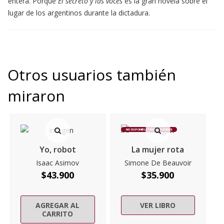
entera. Porque
El secreto y las voces
es la gran novela sobre el
lugar de los argentinos durante la dictadura.
Otros usuarios también
miraron
NO DISPONIBLE TEMPORALMENTE
Yo, robot
La mujer rota
Isaac Asimov
Simone De Beauvoir
$
43.900
$
35.900
AGREGAR AL
VER LIBRO
CARRITO