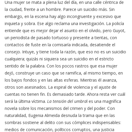
Una mujer se mata a plena luz del día, en una calle céntrica de
la ciudad, frente a un hombre. Parece un suicidio más. Sin
embargo, en la escena hay algo incongruente y excesivo que
inquieta y sobra. Ese algo reclama una investigación. La policía
entiende que es mejor dejar el asunto en el olvido, pero Guyot,
un periodista de pasado tortuoso y presente a tientas, con
contactos de fuste en la comisaría indicada, desatiende el
consejo. Intuye, y tiene toda la razón, que eso no es un suicidio
cualquiera; quizás ni siquiera sea un suicidio en el estricto
sentido de la palabra. Con los pocos rastros que esa mujer
dejó, construye un caso que se ramifica, al mismo tiempo, en
los bajos fondos y en las altas esferas. Mientras él avanza,
otros son asesinados. La espiral de violencia y el ajuste de
cuentas no tienen fin. Es demasiado tarde. Ahora resta ver cuál
será la última víctima.
La tensión del umbra
l es una magnífica
novela sobre los mecanismos del crimen y del poder. Con
naturalidad, Eugenia Almeida desnuda la trama que en las
sombras sostiene al delito con sus cómplices indispensables:
medios de comunicación, políticos corruptos, una justicia