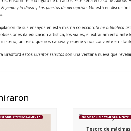
ros, ensombrece la figura de un autor. Este sería el caso de Aldous 
,
El genio y la diosa
y
Las puertas de percepción
. No está en discusión 
o.
ilación de sus ensayos en esta misma colección:
Si mi biblioteca ar
obsesiones (la educación artística, los viajes, el extrañamiento ante l
misterio, un resto que nos cautiva y retiene y nos convierte en dócile
rra Bradford estos
Cuentos selectos
son una ventana nueva que revelan
miraron
DISPONIBLE TEMPORALMENTE
NO DISPONIBLE TEMPORALMENTE
Tesoro de máximas