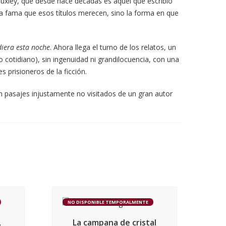
Huxley, que desde hace décadas es aquel que escribió
la fama que esos títulos merecen, sino la forma en que
diera esta noche
. Ahora llega el turno de los relatos, un
o cotidiano), sin ingenuidad ni grandilocuencia, con una
s prisioneros de la ficción.
 pasajes injustamente no visitados de un gran autor
NO DISPONIBLE TEMPORALMENTE
,
La campana de cristal