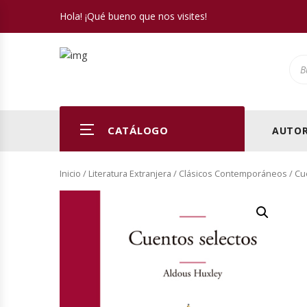
Hola! ¡Qué bueno que nos visites!
Pro
CATÁLOGO
AUTOR
Inicio
/
Literatura Extranjera
/
Clásicos Contemporáneos
/ Cu