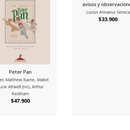
avisos y observacion
Lucius Annaeus Senec
$
33.900
Peter Pan
es Matthew Barrie, Mabel
ucie Attwell (no), Arthur
Rackham
$
47.900