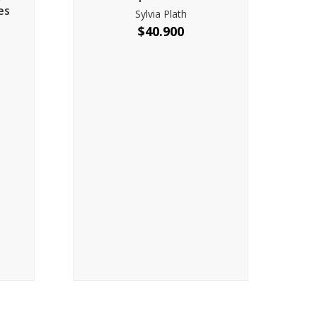
es
Sylvia Plath
a
$
40.900