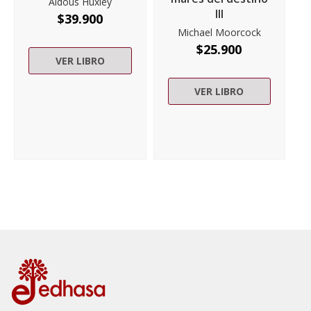
Aldous Huxley
III
$
39.900
Michael Moorcock
$
25.900
VER LIBRO
VER LIBRO