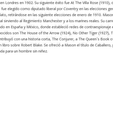
en Londres en 1902. Su siguiente éxito fue At The Villa Rose (1910),
fue elegido como diputado liberal por Coventry en las elecciones ge
to, retirándose en las siguiente elecciones de enero de 1910. Mas
l sirviendo al Regimiento Manchester y a los marines reales. Su carre
viendo en España y México, donde estableció redes de contraespionaje 
ocidos son The House of the Arrow (1924), No Other Tiger (1927), The
ntribuyó con una historia corta, The Conjurer, a The Queen´s Book o
 libro sobre Robert Blake. Se ofreció a Mason el título de Caballero,
ada para un hombre sin niñez.