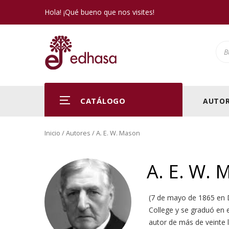
Hola! ¡Qué bueno que nos visites!
Pro
CATÁLOGO
AUTOR
Inicio
/ Autores / A. E. W. Mason
A. E. W. 
(7 de mayo de 1865 en D
College y se graduó en 
autor de más de veinte l