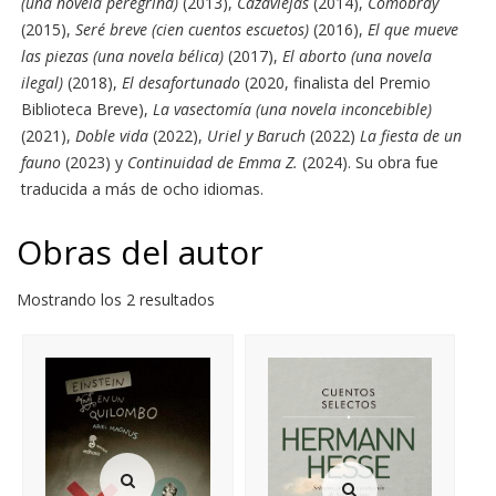
(una novela peregrina)
(2013),
Cazaviejas
(2014),
Comobray
(2015),
Seré breve (cien cuentos escuetos)
(2016),
El que mueve
las piezas (una novela bélica)
(2017),
El aborto (una novela
ilegal)
(2018),
El desafortunado
(2020, finalista del Premio
Biblioteca Breve),
La vasectomía (una novela inconcebible)
(2021),
Doble vida
(2022),
Uriel y Baruch
(2022)
La fiesta de un
fauno
(2023) y
Continuidad de Emma Z.
(2024). Su obra fue
traducida a más de ocho idiomas.
Obras del autor
Mostrando los 2 resultados