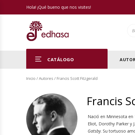
Hola! ¡Qué bueno que nos visites!
Pro
CATÁLOGO
AUTOR
Inicio
/ Autores / Francis Scott Fitzgerald
Francis S
Nació en Minnesota en 18
Eliot, Dorothy Parker y 
Gatsby
. Su tortuoso amo