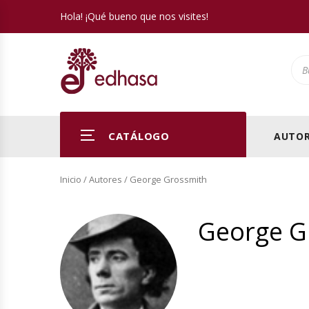
Hola! ¡Qué bueno que nos visites!
Pro
CATÁLOGO
AUTOR
Inicio
/ Autores / George Grossmith
George G