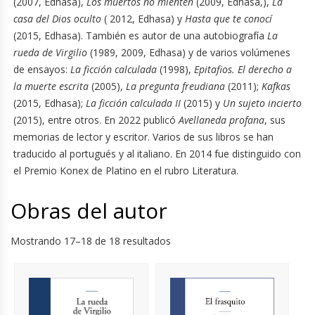
(2007, Edhasa),
Los muertos no mienten
(2009, Edhasa,),
La
casa del Dios oculto
( 2012, Edhasa) y
Hasta que te conocí
(2015, Edhasa). También es autor de una autobiografía
La
rueda de Virgilio
(1989, 2009, Edhasa) y de varios volúmenes
de ensayos:
La ficción calculada
(1998),
Epitafios. El derecho a
la muerte escrita
(2005),
La pregunta freudiana
(2011);
Kafkas
(2015, Edhasa);
La ficción calculada II
(2015) y
Un sujeto incierto
(2015), entre otros. En 2022 publicó
Avellaneda profana
, sus
memorias de lector y escritor. Varios de sus libros se han
traducido al portugués y al italiano. En 2014 fue distinguido con
el Premio Konex de Platino en el rubro Literatura.
Obras del autor
Mostrando 17–18 de 18 resultados