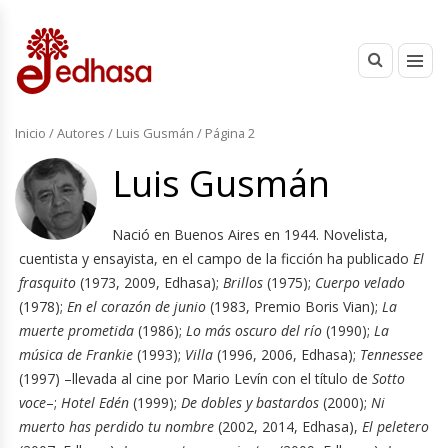
Inicio
/ Autores /
Luis Gusmán
/ Página 2
Luis Gusmán
Nació en Buenos Aires en 1944. Novelista,
cuentista y ensayista, en el campo de la ficción ha publicado
El
frasquito
(1973, 2009, Edhasa);
Brillos
(1975);
Cuerpo velado
(1978);
En el corazón de junio
(1983, Premio Boris Vian);
La
muerte prometida
(1986);
Lo más oscuro del río
(1990);
La
música de Frankie
(1993);
Villa
(1996, 2006, Edhasa);
Tennessee
(1997) –llevada al cine por Mario Levín con el título de
Sotto
voce
–;
Hotel Edén
(1999);
De dobles y bastardos
(2000);
Ni
muerto has perdido tu nombre
(2002, 2014, Edhasa),
El peletero