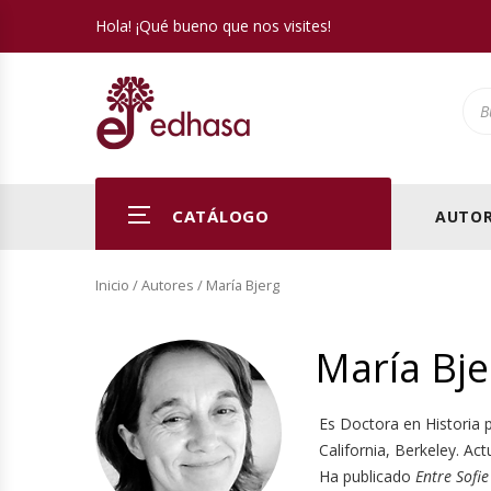
Hola! ¡Qué bueno que nos visites!
Pro
CATÁLOGO
AUTOR
Inicio
/ Autores / María Bjerg
María Bje
Es Doctora en Historia p
California, Berkeley. Ac
Ha publicado
Entre Sofie