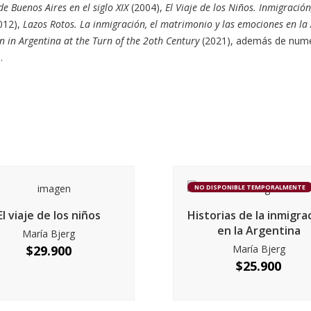
de Buenos Aires en el siglo XIX
(2004),
El Viaje de los Niños. Inmigració
012),
Lazos Rotos. La inmigración, el matrimonio y las emociones en la A
 in Argentina at the Turn of the 2oth Century
(2021), además de nume
.
NO DISPONIBLE TEMPORALMENTE
El viaje de los niños
Historias de la inmigra
en la Argentina
María Bjerg
$
29.900
María Bjerg
$
25.900