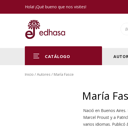
Hola! ¡Qué bueno que nos visites!
Pro
CATÁLOGO
AUTOR
Inicio
/ Autores / María Fasce
María Fa
Nació en Buenos Aires. 
Marcel Proust y a Patric
varios idiomas. Publicó