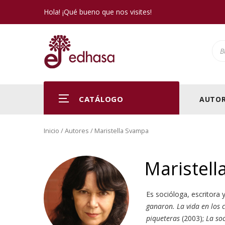
Hola! ¡Qué bueno que nos visites!
Pro
CATÁLOGO
AUTOR
Inicio
/ Autores / Maristella Svampa
Maristel
Es socióloga, escritora 
ganaron. La vida en los c
piqueteras
(2003);
La soc