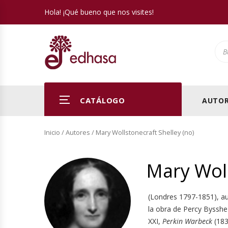
Hola! ¡Qué bueno que nos visites!
Pro
CATÁLOGO
AUTOR
Inicio
/ Autores / Mary Wollstonecraft Shelley (no)
Mary Woll
(Londres 1797-1851), aut
la obra de Percy Bysshe
XXI,
Perkin Warbeck
(183