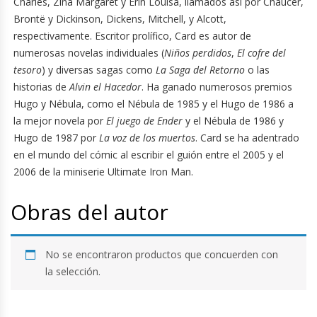
Charles, Zina Margaret y Erin Louisa, llamados así por Chaucer,
Brontë y Dickinson, Dickens, Mitchell, y Alcott,
respectivamente. Escritor prolífico, Card es autor de
numerosas novelas individuales (
Niños perdidos
,
El cofre del
tesoro
) y diversas sagas como
La Saga del Retorno
o las
historias de
Alvin el Hacedor
. Ha ganado numerosos premios
Hugo y Nébula, como el Nébula de 1985 y el Hugo de 1986 a
la mejor novela por
El juego de Ender
y el Nébula de 1986 y
Hugo de 1987 por
La voz de los muertos
. Card se ha adentrado
en el mundo del cómic al escribir el guión entre el 2005 y el
2006 de la miniserie Ultimate Iron Man.
Obras del autor
No se encontraron productos que concuerden con
la selección.