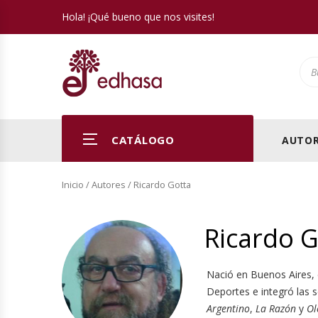
Hola! ¡Qué bueno que nos visites!
Pro
CATÁLOGO
AUTOR
Inicio
/ Autores / Ricardo Gotta
Ricardo G
Nació en Buenos Aires, e
Deportes e integró las s
Argentino
,
La Razón
y
Ol