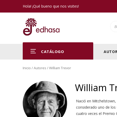
Hola! ¡Qué bueno que nos visites!
Pro
CATÁLOGO
AUTOR
Inicio
/ Autores / William Trevor
William T
Nació en Mitchelstown, 
considerado uno de los 
cuatro veces el Premio 