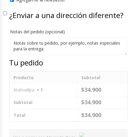
¿Enviar a una dirección diferente?
Notas del pedido
(opcional)
Tu pedido
Producto
Subtotal
$
34.900
Atahuallpa
× 1
$
34.900
Subtotal
$
34.900
Total