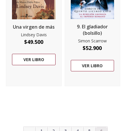
9. El gladiador
Una virgen de más
(bolsillo)
Lindsey Davis
Simon Scarrow
$
49.500
$
52.900
VER LIBRO
VER LIBRO
1
2
3
4
5
6