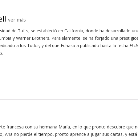
ll
ver más
ersidad de Tufts, se estableció en California, donde ha desarrollado 
umbia y Warner Brothers. Paralelamente, se ha forjado una prestigios
dedicado a los Tudor, y del que Edhasa a publicado hasta la fecha
El d
os
.
te francesa con su hermana María, en lo que pronto descubre que no e
, Ana no pierde el tiempo, pronto aprence a jugar sus cartas, y está