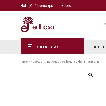
Hola! ¡Qué bueno que nos visites!
Pro
CATÁLOGO
AUTOR
Inicio
/
No ficción
/ Ballenas y balleneros de la Patagonia