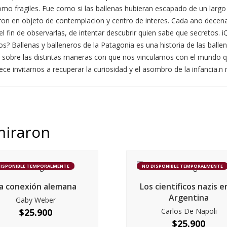
omo fragiles. Fue como si las ballenas hubieran escapado de un largo
eron en objeto de contemplacion y centro de interes. Cada ano decen
 el fin de observarlas, de intentar descubrir quien sabe que secretos.
s? Ballenas y balleneros de la Patagonia es una historia de las ball
yo sobre las distintas maneras con que nos vinculamos con el mundo q
ece invitarnos a recuperar la curiosidad y el asombro de la infancia.n 
miraron
DISPONIBLE TEMPORALMENTE
NO DISPONIBLE TEMPORALMENTE
a conexión alemana
Los cientificos nazis e
Argentina
Gaby Weber
$
25.900
Carlos De Napoli
$
25.900