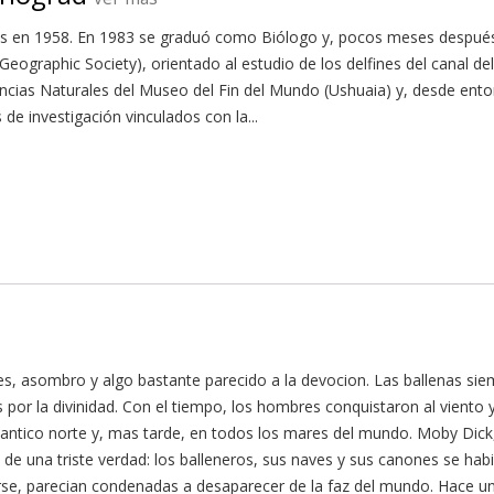
s en 1958. En 1983 se graduó como Biólogo y, pocos meses después,
eographic Society), orientado al estudio de los delfines del canal de
ias Naturales del Museo del Fin del Mundo (Ushuaia) y, desde enton
e investigación vinculados con la...
ues, asombro y algo bastante parecido a la devocion. Las ballenas s
 por la divinidad. Con el tiempo, los hombres conquistaron al viento y 
Atlantico norte y, mas tarde, en todos los mares del mundo. Moby Dick,
 de una triste verdad: los balleneros, sus naves y sus canones se ha
, parecian condenadas a desaparecer de la faz del mundo. Hace unas