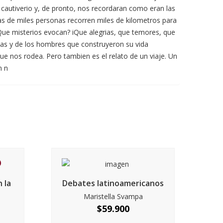
 cautiverio y, de pronto, nos recordaran como eran las
as de miles personas recorren miles de kilometros para
 iQue misterios evocan? iQue alegrias, que temores, que
enas y de los hombres que construyeron su vida
ue nos rodea. Pero tambien es el relato de un viaje. Un
n n
n la
Debates latinoamericanos
Maristella Svampa
$
59.900