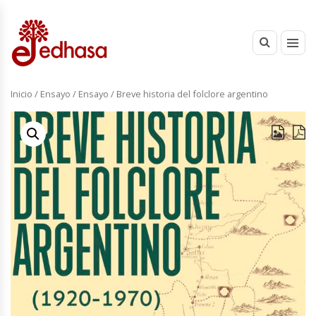
Inicio
/
Ensayo
/
Ensayo
/ Breve historia del folclore argentino