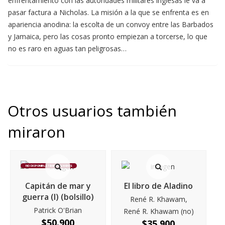
enfrentamiento con las autoridades militares inglesas le va a
pasar factura a Nicholas. La misión a la que se enfrenta es en
apariencia anodina: la escolta de un convoy entre las Barbados
y Jamaica, pero las cosas pronto empiezan a torcerse, lo que
no es raro en aguas tan peligrosas…
Otros usuarios también
miraron
NO DISPONIBLE TEMPORALMENTE
Capitán de mar y
El libro de Aladino
guerra (I) (bolsillo)
René R. Khawam,
Patrick O'Brian
René R. Khawam (no)
$
50.900
$
35.900