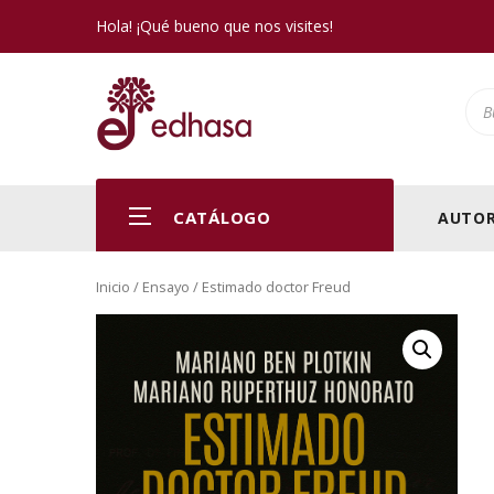
Hola! ¡Qué bueno que nos visites!
Pro
CATÁLOGO
AUTOR
Inicio
/
Ensayo
/ Estimado doctor Freud