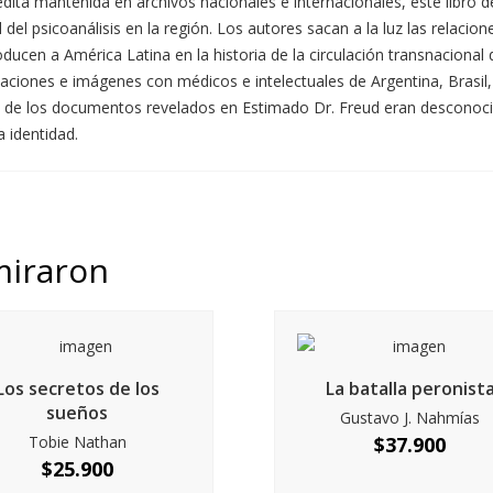
édita mantenida en archivos nacionales e internacionales, este libro
l del psicoanálisis en la región. Los autores sacan a la luz las rela
ucen a América Latina en la historia de la circulación transnacional de
licaciones e imágenes con médicos e intelectuales de Argentina, Brasi
hos de los documentos revelados en Estimado Dr. Freud eran desconoc
a identidad.
miraron
Los secretos de los
La batalla peronist
sueños
Gustavo J. Nahmías
Tobie Nathan
$
37.900
$
25.900