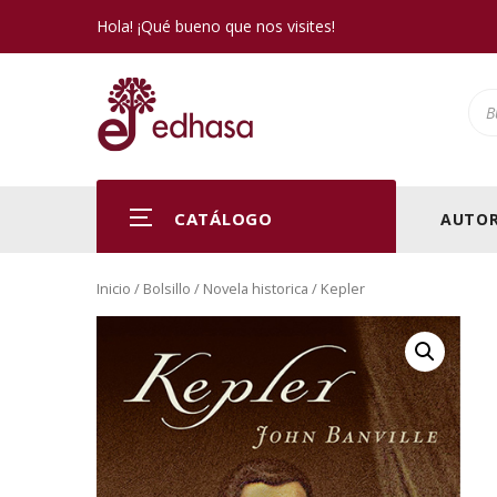
Hola! ¡Qué bueno que nos visites!
Pro
CATÁLOGO
AUTOR
Inicio
/
Bolsillo
/
Novela historica
/ Kepler