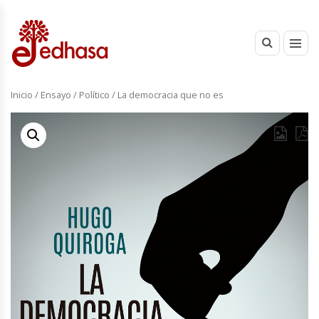
Inicio
/
Ensayo
/
Político
/ La democracia que no es