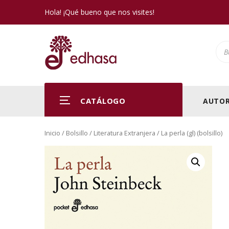
Hola! ¡Qué bueno que nos visites!
Pro
CATÁLOGO
AUTOR
Inicio
/
Bolsillo
/
Literatura Extranjera
/ La perla (gl) (bolsillo)