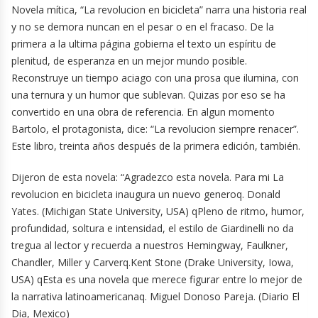
Novela mítica, “La revolucion en bicicleta” narra una historia real
y no se demora nuncan en el pesar o en el fracaso. De la
primera a la ultima página gobierna el texto un espíritu de
plenitud, de esperanza en un mejor mundo posible.
Reconstruye un tiempo aciago con una prosa que ilumina, con
una ternura y un humor que sublevan. Quizas por eso se ha
convertido en una obra de referencia. En algun momento
Bartolo, el protagonista, dice: “La revolucion siempre renacer”.
Este libro, treinta años después de la primera edición, también.
Dijeron de esta novela: “Agradezco esta novela. Para mi La
revolucion en bicicleta inaugura un nuevo generoq. Donald
Yates. (Michigan State University, USA) qPleno de ritmo, humor,
profundidad, soltura e intensidad, el estilo de Giardinelli no da
tregua al lector y recuerda a nuestros Hemingway, Faulkner,
Chandler, Miller y Carverq.Kent Stone (Drake University, Iowa,
USA) qEsta es una novela que merece figurar entre lo mejor de
la narrativa latinoamericanaq. Miguel Donoso Pareja. (Diario El
Dia, Mexico)