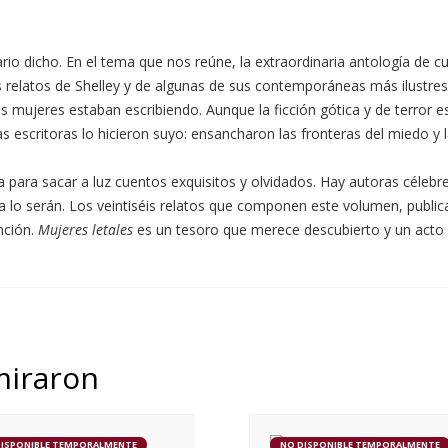
rio dicho. En el tema que nos reúne, la extraordinaria antología de c
os relatos de Shelley y de algunas de sus contemporáneas más ilustre
s mujeres estaban escribiendo. Aunque la ficción gótica y de terror es
 escritoras lo hicieron suyo: ensancharon las fronteras del miedo y
a para sacar a luz cuentos exquisitos y olvidados. Hay autoras céleb
da lo serán. Los veintiséis relatos que componen este volumen, publi
nción.
Mujeres letales
es un tesoro que merece descubierto y un acto de 
miraron
DISPONIBLE TEMPORALMENTE
NO DISPONIBLE TEMPORALMENTE