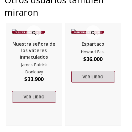
miraron
NO DISPONIBLE TEMPORALMENTE
NO DISPONIBLE TEMPORALMENTE
Nuestra señora de
Espartaco
los váteres
Howard Fast
inmaculados
$
36.000
James Patrick
Donleavy
VER LIBRO
$
33.900
VER LIBRO