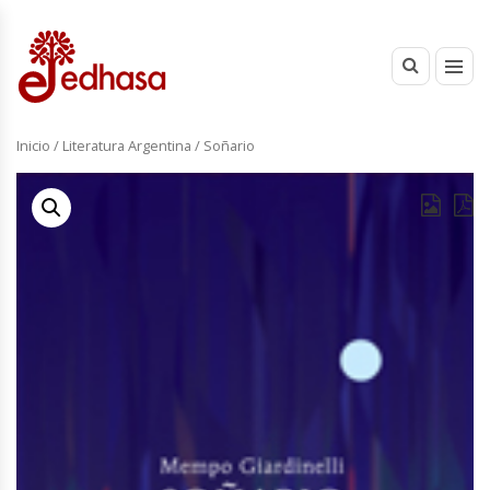
Inicio
/
Literatura Argentina
/ Soñario