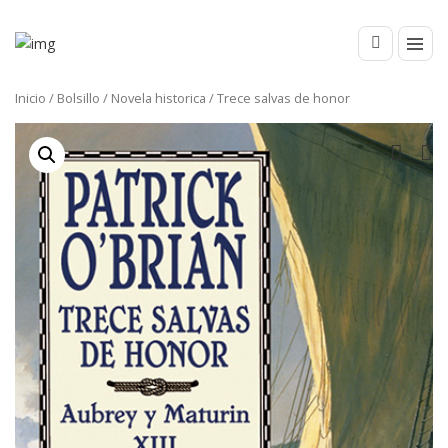
Inicio
/
Bolsillo
/
Novela historica
/ Trece salvas de honor