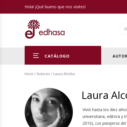
Hola! ¡Qué bueno que nos visites!
Pro
CATÁLOGO
AUTOR
Inicio
/ Autores / Laura Alcoba
Laura Al
Vivió hasta los diez año
universitaria, editora y 
2010),
Los pasajeros del