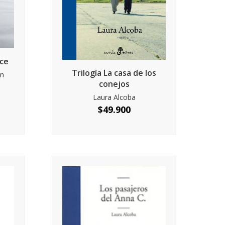
lce
Trilogía La casa de los
in
conejos
Laura Alcoba
$
49.900