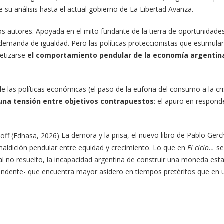
e su análisis hasta el actual gobierno de La Libertad Avanza.
os autores. Apoyada en el mito fundante de la tierra de oportunidade
 demanda de igualdad. Pero las políticas proteccionistas que estimula
etizarse
el comportamiento pendular de la economía argentin
de las políticas económicas (el paso de la euforia del consumo a la c
na tensión entre objetivos contrapuestos
: el apuro en responde
La demora y la prisa, el nuevo libro de Pablo Ger
 maldición pendular entre equidad y crecimiento. Lo que en
El ciclo…
se
ial no resuelto, la incapacidad argentina de construir una moneda est
cendente- que encuentra mayor asidero en tiempos pretéritos que en un