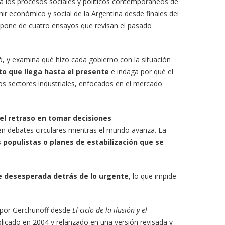
 a los procesos sociales y políticos contemporáneos de
nir económico y social de la Argentina desde finales del
compone de cuatro ensayos que revisan el pasado
, y examina qué hizo cada gobierno con la situación
to que llega hasta el presente
e indaga por qué el
los sectores industriales, enfocados en el mercado
o el retraso en tomar decisiones
en debates circulares mientras el mundo avanza. La
 populistas o planes de estabilización que se
e desesperada detrás de lo urgente
, lo que impide
 por Gerchunoff desde
El ciclo de la ilusión y el
licado en 2004 y relanzado en una versión revisada y