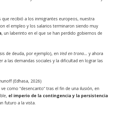
s que recibió a los inmigrantes europeos, nuestra
ron el empleo y los salarios terminaron siendo muy
a
, un laberinto en el que se han perdido gobiernos de
risis de deuda, por ejemplo), en
Ved en trono…
y ahora
r a las demandas sociales y la dificultad en lograr las
chunoff (Edhasa, 2026)
 ve como “desencanto” tras el fin de una ilusión, en
able,
el imperio de la contingencia y la persistencia
 futuro a la vista.