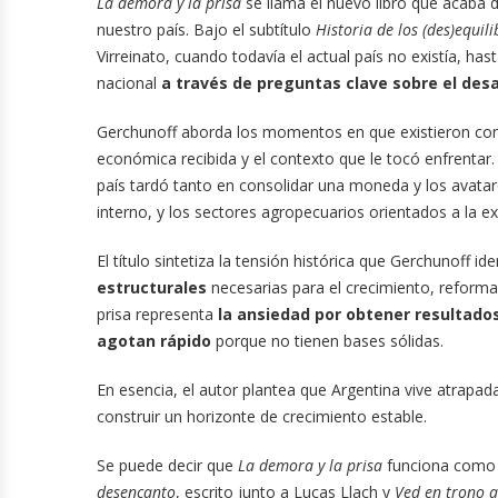
La demora y la prisa
se llama el nuevo libro que acaba 
nuestro país. Bajo el subtítulo
Historia de los (des)equil
Virreinato, cuando todavía el actual país no existía, h
nacional
a través de preguntas clave sobre el desa
Gerchunoff aborda los momentos en que existieron cond
económica recibida y el contexto que le tocó enfrentar
país tardó tanto en consolidar una moneda y los avatare
interno, y los sectores agropecuarios orientados a la e
El título sintetiza la tensión histórica que Gerchunoff i
estructurales
necesarias para el crecimiento, reforma
prisa representa
la ansiedad por obtener resultado
agotan rápido
porque no tienen bases sólidas.
En esencia, el autor plantea que Argentina vive atrapad
construir un horizonte de crecimiento estable.
Se puede decir que
La demora y la prisa
funciona como
desencanto
, escrito junto a Lucas Llach y
Ved en trono a