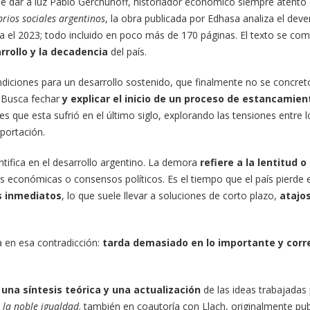
de dar a luz Pablo Gerchunoff, historiador económico siempre atento
ibrios sociales argentinos
, la obra publicada por Edhasa analiza el deve
asta el 2023; todo incluido en poco más de 170 páginas. El texto se 
rrollo y la decadencia
del país.
iciones para un desarrollo sostenido, que finalmente no se concretó
. Busca fechar
y explicar el inicio de un proceso de estancamien
s que esta sufrió en el último siglo, explorando las tensiones entre 
xportación.
dentifica en el desarrollo argentino. La demora
refiere a la lentitud 
s económicas o consensos políticos. Es el tiempo que el país pierde 
s inmediatos
, lo que suele llevar a soluciones de corto plazo,
atajos
a en esa contradicción:
tarda demasiado en lo importante y corr
una síntesis teórica y una actualización
de las ideas trabajadas
 la noble igualdad,
también en coautoría con Llach, originalmente pub