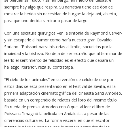
se pierden sin ruido. Y sin embargo, en medio del desastre,
siempre hay algo que respira. Su narrativa tiene ese don de
mostrar la herida sin necesidad de hurgar: la deja ahí, abierta,
para que uno decida si mirar o pasar de largo.
Con una escritura quirúrgica –en la sintonía de Raymond Carver-
y sin escaparle al humor como haría nuestro gran Osvaldo
Soriano. “Poissant narra historias al límite, sacudidas por la
impiedad y la tristeza. No deja de ser extraño que al terminar de
leerlo el sentimiento de felicidad es el efecto que depara un
hallazgo literario”, reza su contratapa.
“El cielo de los animales” en su versión de celuloide que por
estos días se está presentando en el Festival de Sevilla, es la
primera adaptación cinematográfica del cineasta Santi Amodeo,
basada en un compendio de relatos del libro del mismo título.
En rueda de prensa, Amodeo contó que, al leer el libro de
Poissant: “imaginó la película en Andalucía, a pesar de las
diferencias culturales. La forma visceral en que el escritor