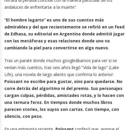
retrata la pérdida coincide con la manera particular de los
andaluces de enfrentarse a la muerte”.
“El hombre lagarto” es uno de sus cuentos más
admirables y del que recientemente se refirió en un feed
de Edhasa, su editorial en Argentina donde admitió jugar
con las metáforas y esas relaciones donde uno va
cambiando la piel para convertirse en algo nuevo.
Tras un parate donde muchos googleábamos para ver si se
venían más cuentos, tras seis años llegó “Vida de lago” (Lake
Life), una novela de largo aliento que confirma lo anterior:
Poissant no escribe para gustar, sino para quedarse. No
corre detrás del algoritmo ni del premio. Sus personajes
cargan culpas, pérdidas, amistades rotas, y lo hacen con
una ternura feroz. En tiempos donde muchos libros
parecen stories, los suyos son cartas. Con tiempo, con
silencio, con peso.
En una entrevista reciente,
Poissant
confesó que, aunque el