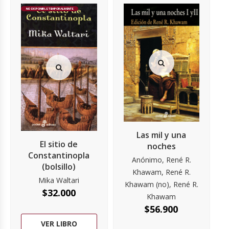
NO DISPONIBLE TEMPORALMENTE
Las mil y una
El sitio de
noches
Constantinopla
Anónimo, René R.
(bolsillo)
Khawam, René R.
Mika Waltari
Khawam (no), René R.
$
32.000
Khawam
$
56.900
VER LIBRO