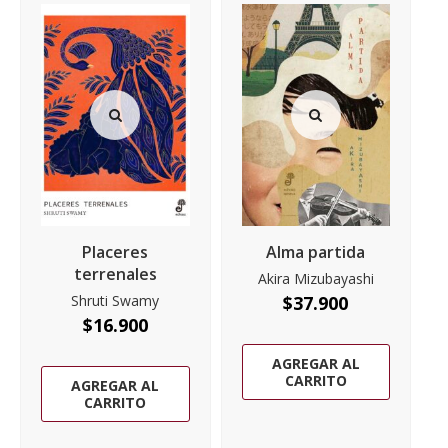
Placeres
Alma partida
terrenales
Akira Mizubayashi
Shruti Swamy
$
37.900
$
16.900
AGREGAR AL
CARRITO
AGREGAR AL
CARRITO