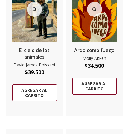
El cielo de los
Ardo como fuego
animales
Molly Aitken
David James Poissant
$
34.500
$
39.500
AGREGAR AL
CARRITO
AGREGAR AL
CARRITO