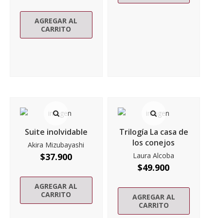
AGREGAR AL
CARRITO
Suite inolvidable
Trilogía La casa de
los conejos
Akira Mizubayashi
$
37.900
Laura Alcoba
$
49.900
AGREGAR AL
CARRITO
AGREGAR AL
CARRITO