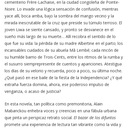
cementerio Frère-Lachaise, en la ciudad congoleña de Pointe-
Noire. Lo invade una lógica sensación de confusión, mientras
yace allí, boca arriba, bajo la sombra del mango vecino y la
mirada inescrutable de la cruz que preside su túmulo terroso. El
joven Liwa se siente cansado, y pronto se desvanece en el
sueño más largo de su muerte… Allí recobra el sentido de lo
que fue su vida: la pérdida de su madre Albertine en el parto; los
incansables cuidados de su abuela Mâ Lembé; cada rincón de
su humilde barrio de Trois-Cents, entre los ritmos de la rumba y
el susurro siemprepresente de cuentos y apariciones. Atestigua
los días de su velorio y recuerda, poco a poco, su última noche.
¿Qué pasó en ese baile de la fiesta de la Independencia? ¿Y qué
extraña fuerza domina, ahora, ese poderoso impulso de
venganza, o acaso de justicia?
En esta novela, tan política como premonitoria, Alain
Mabanckou enhebra voces y creencias en una fábula urbana
que pinta un perspicaz retrato social.
El bazar de los difuntos
promete una experiencia de lectura tan vibrante como la vida y