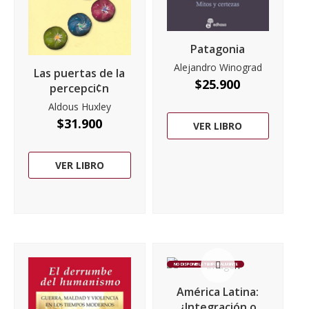
Patagonia
Alejandro Winograd
Las puertas de la
$
25.900
percepci¢n
Aldous Huxley
$
31.900
VER LIBRO
VER LIBRO
NO DISPONIBLE TEMPORALMENTE
América Latina:
¿Integración o