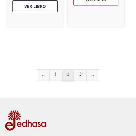
VER LIBRO
1
2
3
←
→