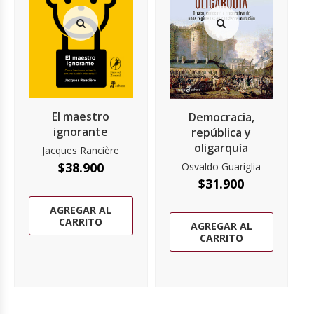
El maestro
Democracia,
ignorante
república y
oligarquía
Jacques Rancière
$
38.900
Osvaldo Guariglia
$
31.900
AGREGAR AL
CARRITO
AGREGAR AL
CARRITO