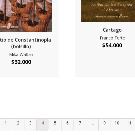
Cartago
Franco Forte
sitio de Constantinopla
$
54.000
(bolsillo)
Mika Waltari
$
32.000
1
2
3
4
5
6
7
…
9
10
11