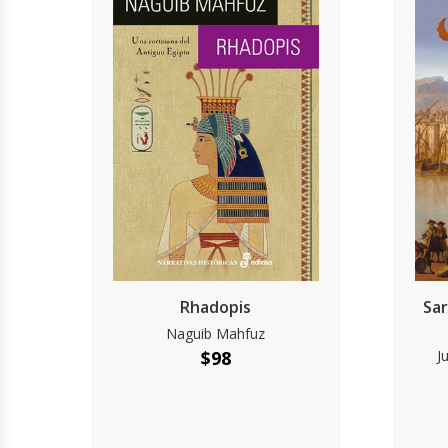
Rhadopis
Sar
Naguib Mahfuz
$
98
J