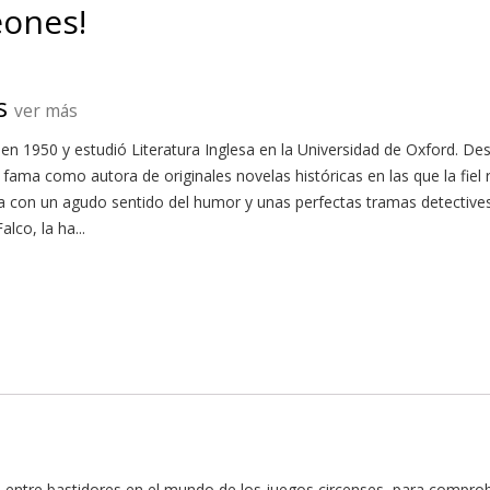
eones!
s
ver más
n 1950 y estudió Literatura Inglesa en la Universidad de Oxford. D
a fama como autora de originales novelas históricas en las que la fiel
 con un agudo sentido del humor y unas perfectas tramas detectivesc
lco, la ha...
rá entre bastidores en el mundo de los juegos circenses, para compro