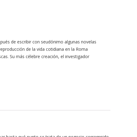
espués de escribir con seudónimo algunas novelas
 reproducción de la vida cotidiana en la Roma
as. Su más célebre creación, el investigador
bar hasta qué punto se trata de un negocio corrompido.