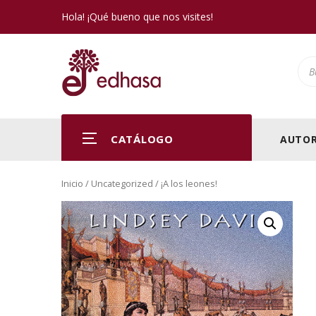
Hola! ¡Qué bueno que nos visites!
Pro
CATÁLOGO
AUTOR
Inicio
/
Uncategorized
/ ¡A los leones!