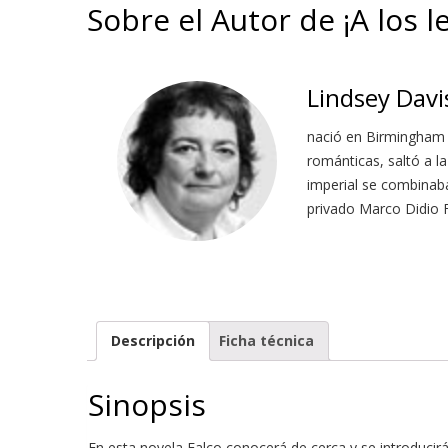
Sobre el Autor de ¡A los l
Lindsey Davi
nació en Birmingham e
románticas, saltó a l
imperial se combinaba
privado Marco Didio Fa
Descripción
Ficha técnica
Sinopsis
En esta novela Falco conocerá de cerca y se introduci