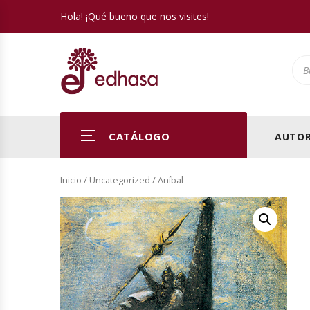
Hola! ¡Qué bueno que nos visites!
Pro
CATÁLOGO
AUTOR
Inicio
/
Uncategorized
/ Aníbal