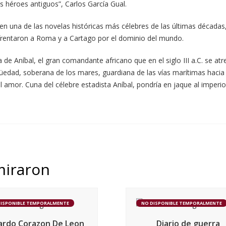
s héroes antiguos”, Carlos García Gual.
 en una de las novelas históricas más célebres de las últimas décadas,
nfrentaron a Roma y a Cartago por el dominio del mundo.
 de Aníbal, el gran comandante africano que en el siglo III a.C. se a
güedad, soberana de los mares, guardiana de las vías marítimas hacia
el amor. Cuna del célebre estadista Aníbal, pondría en jaque al imperio
miraron
DISPONIBLE TEMPORALMENTE
NO DISPONIBLE TEMPORALMENTE
ardo Corazon De Leon
Diario de guerra